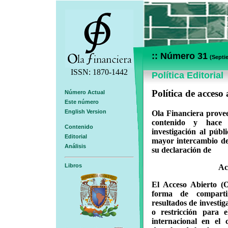
:: Número 31
(
Septi
ISSN: 1870-1442
Política Editorial
Política de acceso 
Número Actual
Este número
English Version
Ola Financiera provee
contenido y hace d
Contenido
investigación al púb
Editorial
mayor intercambio de
Análisis
su declaración de
Libros
Ac
El Acceso Abierto (O
forma de compartir
resultados de investiga
o restricción para 
internacional en el 