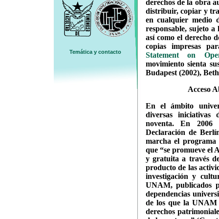
derechos de la obra au
distribuir, copiar y t
en cualquier medio di
responsable, sujeto a 
así como el derecho 
copias impresas pa
Temática y contacto
Statement on Open
movimiento sienta sus
Budapest (2002), Bethe
Acceso A
En el ámbito univer
diversas iniciativa
noventa. En 2006
Declaración de Berlí
marcha el program
que “se promueve el Ac
y gratuita a través de
producto de las activi
investigación y cultu
UNAM, publicados po
dependencias universi
de los que la UNAM e
derechos patrimoniale